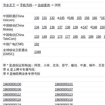
号令天下
->
手机号码
- >
吉凶查询
-> 浏览
中国联通(China
130
131
132
&
145
#
146
155
156
166
*
16
Unicom)
中国移动(China
134
135
136
137
138
139
&
147
#
148
150
Mobile)
中国电信(China
133
149
153
173
177
180
181
189
190
TeleCom)
中国广电(CNR)
192
全球移动卫星通信
1349
(GMSC)
带 * 是虚拟运营商(如：阿里、小米、京东、苏宁、极信、中麦、蜗牛、天
带 & 是上网卡专属号段;
带 # 是物联网业务专用号段
19600000100
19600000101
19600000106
19600000107
19600000112
19600000113
19600000118
19600000119
19600000124
19600000125