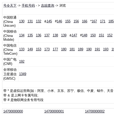
号令天下
->
手机号码
- >
吉凶查询
-> 浏览
中国联通
130
131
132
&
145
#
146
155
156
166
*
167
171
185
(China
Unicom)
中国移动
134
135
136
137
138
139
&
147
#
148
150
151
152
(China
Mobile)
中国电信
133
149
153
173
177
180
181
189
190
191
193
1
(China
TeleCom)
中国广电
192
(CNR)
全球移动
1349
卫星通信
(GMSC)
带 * 是虚拟运营商(如：阿里、小米、京东、苏宁、极信、中麦、蜗牛、天
带 & 是上网卡专属号段;
带 # 是物联网业务专用号段
14700000000
14700000001
14700000002