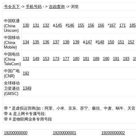
号令天下
->
手机号码
- >
吉凶查询
-> 浏览
中国联通
130
131
132
&
145
#
146
155
156
166
*
167
171
185
(China
Unicom)
中国移动
134
135
136
137
138
139
&
147
#
148
150
151
152
(China
Mobile)
中国电信
133
149
153
173
177
180
181
189
190
191
193
1
(China
TeleCom)
中国广电
192
(CNR)
全球移动
1349
卫星通信
(GMSC)
带 * 是虚拟运营商(如：阿里、小米、京东、苏宁、极信、中麦、蜗牛、天
带 & 是上网卡专属号段;
带 # 是物联网业务专用号段
19200000000
19200000001
19200000002