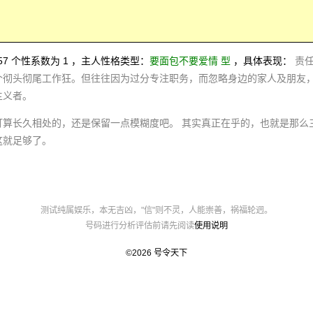
0057 个性系数为 1 ，主人性格类型：
要面包不要爱情 型
，具体表现：
责
个彻头彻尾工作狂。但往往因为过分专注职务，而忽略身边的家人及朋友
主义者。
打算长久相处的，还是保留一点模糊度吧。 其实真正在乎的，也就是那么
这就足够了。
测试纯属娱乐，本无吉凶，"信"则不灵，人能崇善，祸福轮迥。
号码进行分析评估前请先阅读
使用说明
©2026
号令天下