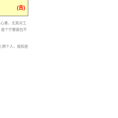
(吉)
任心重，尤其对工
，是个宁要面包不
三两个人，我知道