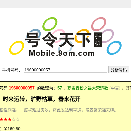
手机号码：
19600000057
57
：号码
的数理为：
，
寒雪青松之最大荣运数
(中吉)
，其
，时来运转，旷野枯草，春来花开
松性刚强，一度祸难过灾殃，将此发达利亨通，晚景繁荣福无疆。
★★★
☆☆
￥160.50