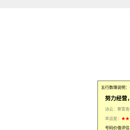
五行数理说明
努力经营
诗云：寒雪青
幸运星：
★★
号码价值评估：