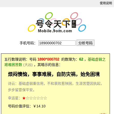
使用说明
手机号码：
1890*000702
62
五行数理说明：号码
的数理为：
，
基础虚弱之
艰难困苦数
(大凶)
，其暗示的信息：
烦闷懊恼，事事难展，自防灾祸，始免困境
诗云：基础虚弱重信用，不和衰败惹殃困，生涯苦楚因执起，
步步留意保平安。
幸运星：
★
☆☆☆☆☆☆
号码价值评估：￥14.10