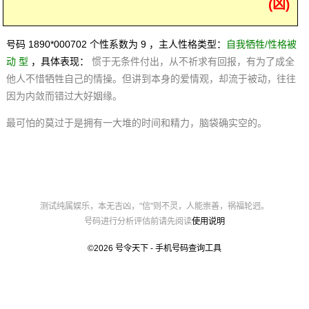
(凶)
号码 1890*000702 个性系数为 9 ，主人性格类型：
自我牺牲/性格被
动 型
，具体表现：
惯于无条件付出，从不祈求有回报，有为了成全
他人不惜牺牲自己的情操。但讲到本身的爱情观，却流于被动，往往
因为内敛而错过大好姻缘。
最可怕的莫过于是拥有一大堆的时间和精力，脑袋确实空的。
测试纯属娱乐，本无吉凶，"信"则不灵，人能崇善，祸福轮迥。
号码进行分析评估前请先阅读
使用说明
©2026
号令天下 - 手机号码查询工具