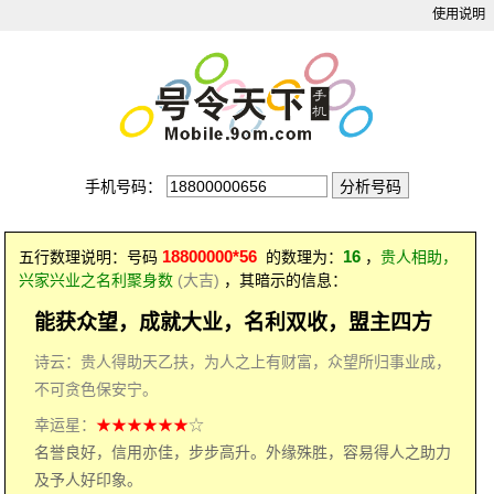
使用说明
手机号码：
18800000*56
16
五行数理说明：号码
的数理为：
，
贵人相助，
兴家兴业之名利聚身数
(大吉)
，其暗示的信息：
能获众望，成就大业，名利双收，盟主四方
诗云：贵人得助天乙扶，为人之上有财富，众望所归事业成，
不可贪色保安宁。
幸运星：
★★★★★★
☆
名誉良好，信用亦佳，步步高升。外缘殊胜，容易得人之助力
及予人好印象。