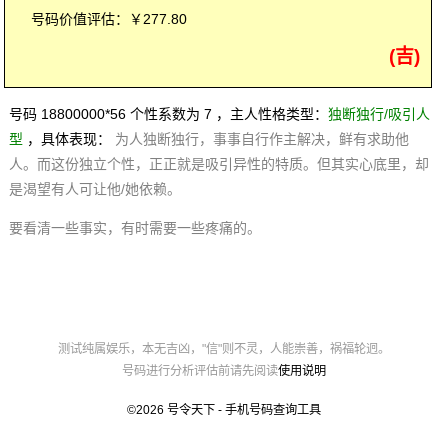
号码价值评估：￥277.80
(吉)
号码 18800000*56 个性系数为 7 ，主人性格类型：
独断独行/吸引人
型
，具体表现：
为人独断独行，事事自行作主解决，鲜有求助他
人。而这份独立个性，正正就是吸引异性的特质。但其实心底里，却
是渴望有人可让他/她依赖。
要看清一些事实，有时需要一些疼痛的。
测试纯属娱乐，本无吉凶，"信"则不灵，人能崇善，祸福轮迥。
号码进行分析评估前请先阅读
使用说明
©2026
号令天下 - 手机号码查询工具