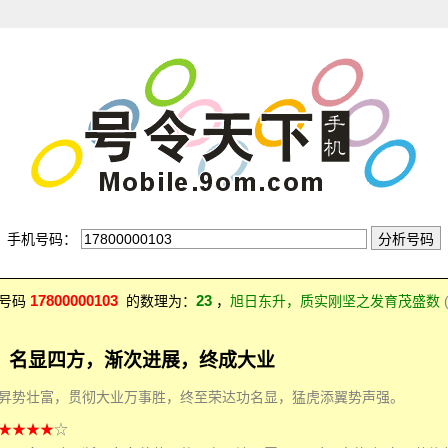
手机号码：
17800000103
23
：号码
的数理为：
，
旭日东升，质实刚坚之发育茂盛数
，名显四方，渐次进展，终成大业
昇势壮富，贯彻大业万事胜，终至荣达功名显，猛虎添翼势声强。
★★★★
☆