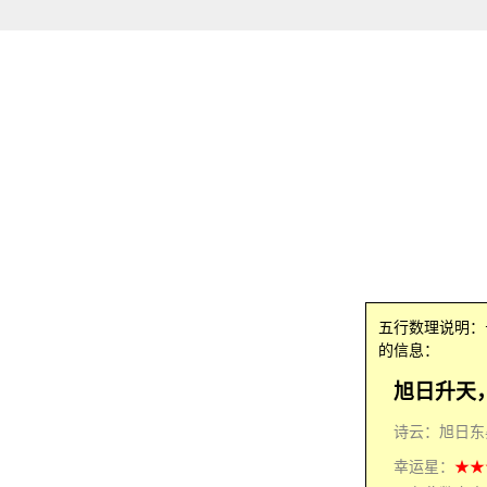
五行数理说明
的信息：
旭日升天
诗云：旭日东
幸运星：
★★