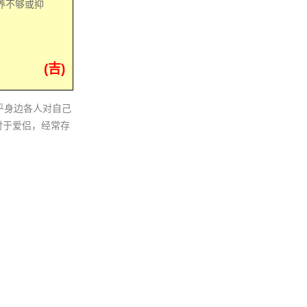
养不够或抑
(吉)
乎身边各人对自己
对于爱侣，经常存