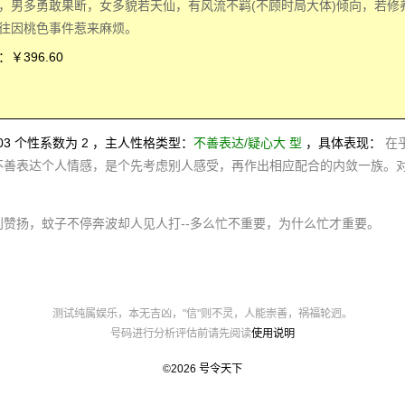
，男多勇敢果断，女多貌若天仙，有风流不羁(不顾时局大体)倾向，若修
往因桃色事件惹来麻烦。
￥396.60
0103 个性系数为 2 ，主人性格类型：
不善表达/疑心大 型
，具体表现：
在
不善表达个人情感，是个先考虑别人感受，再作出相应配合的内敛一族。
到赞扬，蚊子不停奔波却人见人打--多么忙不重要，为什么忙才重要。
测试纯属娱乐，本无吉凶，"信"则不灵，人能崇善，祸福轮迥。
号码进行分析评估前请先阅读
使用说明
©2026
号令天下