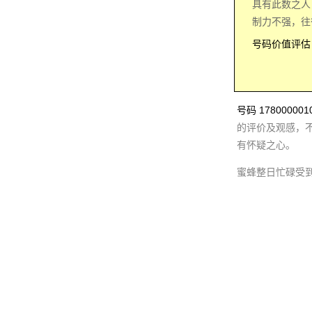
具有此数之人
制力不强，往
号码价值评估：
号码 1780000
的评价及观感，
有怀疑之心。
蜜蜂整日忙碌受