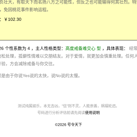
负壮大，有取天下而名扬八方之可能性，但反之也可能输得何其壮烈。特
，免因桃花事件影响运程。
￥102.30
0026 个性系数为 4 ，主人性格类型：
高度戒备难交心 型
，具体表现：
经
放松处理，孤僻性情难以交朋结友。对于爱情，就更加会慎重处理。任何
考验，方会减除戒备与你交往。
是由于你说Yes说的太快，说No说的太慢。
测试纯属娱乐，本无吉凶，"信"则不灵，人能崇善，祸福轮迥。
号码进行分析评估前请先阅读
使用说明
©2026
号令天下