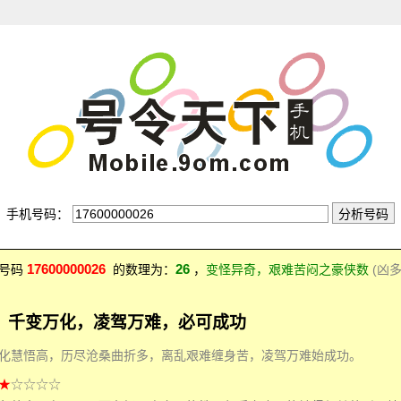
手机号码：
17600000026
26
：号码
的数理为：
，
变怪异奇，艰难苦闷之豪侠数
(凶
，千变万化，凌驾万难，必可成功
化慧悟高，历尽沧桑曲折多，离乱艰难缠身苦，凌驾万难始成功。
★
☆☆☆☆