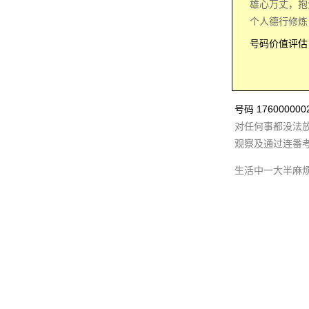
雄心万丈，抱
个人德行修炼
号码价值评估：
号码 1760000
对任何事都没法
观察及通过连番
生活中一大半麻烦