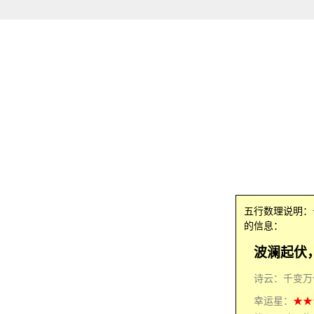
五行数理说明
的信息：
波澜起伏
诗云：千变万
幸运星：
★★