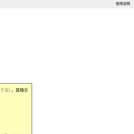
使用说明
多于吉)
，其暗示