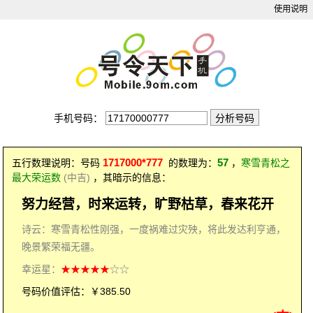
使用说明
手机号码：
1717000*777
57
五行数理说明：号码
的数理为：
，
寒雪青松之
最大荣运数
(中吉)
，其暗示的信息：
努力经营，时来运转，旷野枯草，春来花开
诗云：寒雪青松性刚强，一度祸难过灾殃，将此发达利亨通，
晚景繁荣福无疆。
幸运星：
★★★★★
☆☆
号码价值评估：￥385.50