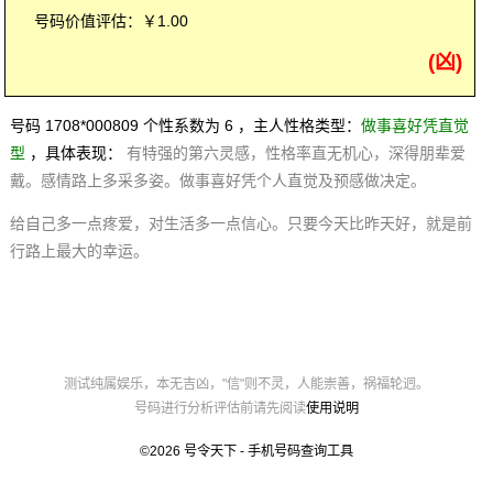
号码价值评估：￥1.00
(凶)
号码 1708*000809 个性系数为 6 ，主人性格类型：
做事喜好凭直觉
型
，具体表现：
有特强的第六灵感，性格率直无机心，深得朋辈爱
戴。感情路上多采多姿。做事喜好凭个人直觉及预感做决定。
给自己多一点疼爱，对生活多一点信心。只要今天比昨天好，就是前
行路上最大的幸运。
测试纯属娱乐，本无吉凶，"信"则不灵，人能崇善，祸福轮迥。
号码进行分析评估前请先阅读
使用说明
©2026
号令天下 - 手机号码查询工具