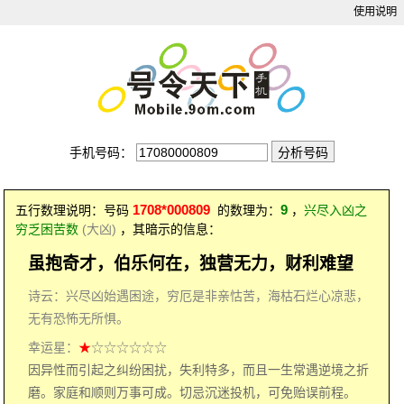
使用说明
手机号码：
1708*000809
9
五行数理说明：号码
的数理为：
，
兴尽入凶之
穷乏困苦数
(大凶)
，其暗示的信息：
虽抱奇才，伯乐何在，独营无力，财利难望
诗云：兴尽凶始遇困途，穷厄是非亲怙苦，海枯石烂心凉悲，
无有恐怖无所惧。
幸运星：
★
☆☆☆☆☆☆
因异性而引起之纠纷困扰，失利特多，而且一生常遇逆境之折
磨。家庭和顺则万事可成。切忌沉迷投机，可免贻误前程。