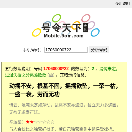
使用说明
手机号码：
17060000*22
2
五行数理说明：号码
的数理为：
，
混饨未定，
进退失据之分离落败数
(凶)
，其暗示的信息：
动摇不安，根基不固，摇摇欲坠，一荣一枯，
一盛一衰，劳而无功
诗云：混吨未定如萍动，乱离不安亦波浪，独立无力多遇困，
无欲无求寿可延。
幸运星：
★★
☆☆☆☆☆
与人合伙比之独营好得多，若自己独营商则中途易受挫折。