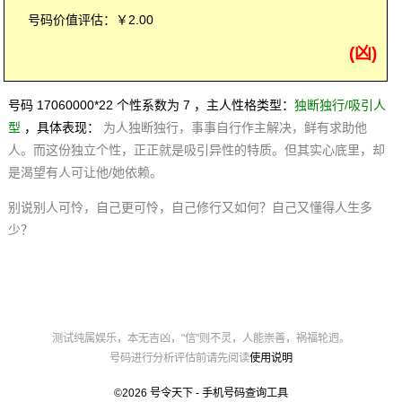
号码价值评估：￥2.00
(凶)
号码 17060000*22 个性系数为 7 ，主人性格类型：
独断独行/吸引人
型
，具体表现：
为人独断独行，事事自行作主解决，鲜有求助他
人。而这份独立个性，正正就是吸引异性的特质。但其实心底里，却
是渴望有人可让他/她依赖。
别说别人可怜，自己更可怜，自己修行又如何？自己又懂得人生多
少？
测试纯属娱乐，本无吉凶，"信"则不灵，人能崇善，祸福轮迥。
号码进行分析评估前请先阅读
使用说明
©2026
号令天下 - 手机号码查询工具