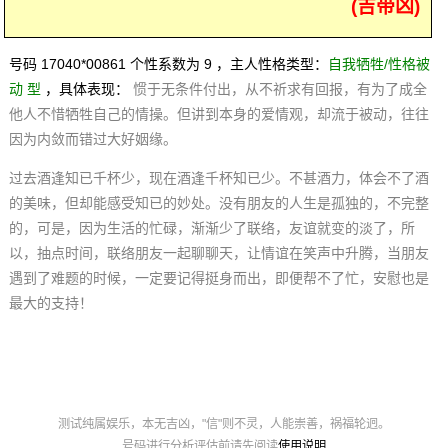
(吉带凶)
号码 17040*00861 个性系数为 9 ，主人性格类型：
自我牺牲/性格被
动 型
，具体表现：
惯于无条件付出，从不祈求有回报，有为了成全
他人不惜牺牲自己的情操。但讲到本身的爱情观，却流于被动，往往
因为内敛而错过大好姻缘。
过去酒逢知已千杯少，现在酒逢千杯知已少。不甚酒力，体会不了酒
的美味，但却能感受知已的妙处。没有朋友的人生是孤独的，不完整
的，可是，因为生活的忙碌，渐渐少了联络，友谊就变的淡了，所
以，抽点时间，联络朋友一起聊聊天，让情谊在笑声中升腾，当朋友
遇到了难题的时候，一定要记得挺身而出，即便帮不了忙，安慰也是
最大的支持！
测试纯属娱乐，本无吉凶，"信"则不灵，人能崇善，祸福轮迥。
号码进行分析评估前请先阅读
使用说明