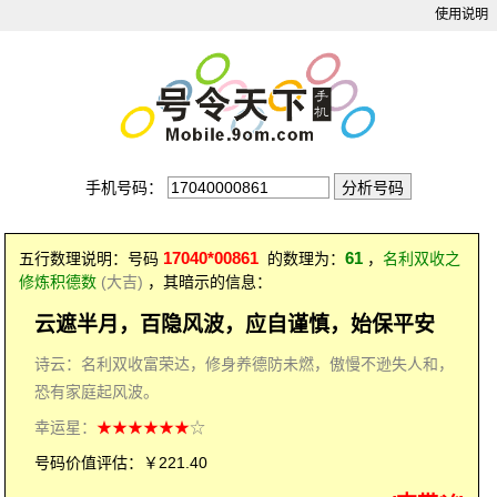
使用说明
手机号码：
17040*00861
61
五行数理说明：号码
的数理为：
，
名利双收之
修炼积德数
(大吉)
，其暗示的信息：
云遮半月，百隐风波，应自谨慎，始保平安
诗云：名利双收富荣达，修身养德防未燃，傲慢不逊失人和，
恐有家庭起风波。
幸运星：
★★★★★★
☆
号码价值评估：￥221.40