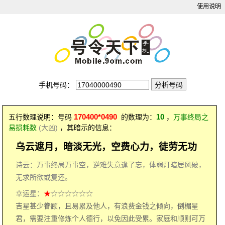
使用说明
手机号码：
170400*0490
10
五行数理说明：号码
的数理为：
，
万事终局之
易损耗数
(大凶)
，其暗示的信息：
乌云遮月，暗淡无光，空费心力，徒劳无功
诗云：万事终局万事空，逆难失意逢了忘，体弱灯暗居风破，
无求所欲或复还。
幸运星：
★
☆☆☆☆☆☆
吉星甚少眷顾，且易累及他人，有浪费金钱之倾向，倒楣星
君，需要注重修炼个人德行，以免因此受累。家庭和顺则可万