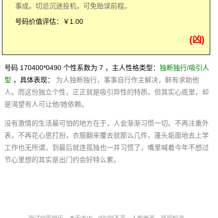
事成。切忌沉迷投机，可免贻误前程。
号码价值评估：￥1.00
(凶)
号码 170400*0490 个性系数为 7 ，主人性格类型：
独断独行/吸引人
型
，具体表现：
为人独断独行，事事自行作主解决，鲜有求助他
人。而这份独立个性，正正就是吸引异性的特质。但其实心底里，却
是渴望有人可让他/她依赖。
没有激情的生活最可怕的地方在于，人会渐渐习惯一切。不再注重外
表，不再花心思打扮，衣服翻来覆去就那么几件，蓬头垢面地去上学
工作也无所谓，到最后就连孤独也一并习惯了，嘴里喊着今年不想过
节心里想的其实是出门约会好特么累。