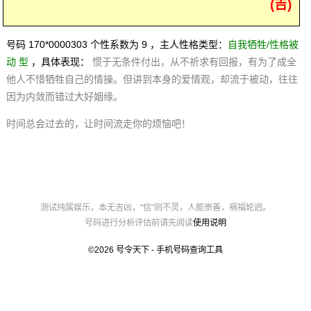
(吉)
号码 170*0000303 个性系数为 9 ，主人性格类型：
自我牺牲/性格被
动 型
，具体表现：
惯于无条件付出，从不祈求有回报，有为了成全
他人不惜牺牲自己的情操。但讲到本身的爱情观，却流于被动，往往
因为内敛而错过大好姻缘。
时间总会过去的，让时间流走你的烦恼吧！
测试纯属娱乐，本无吉凶，"信"则不灵，人能崇善，祸福轮迥。
号码进行分析评估前请先阅读
使用说明
©2026
号令天下 - 手机号码查询工具