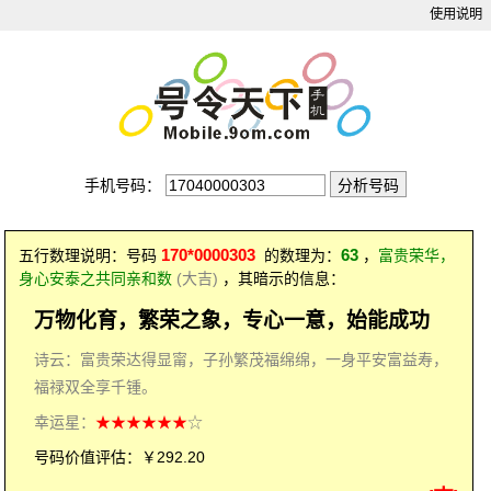
使用说明
手机号码：
170*0000303
63
五行数理说明：号码
的数理为：
，
富贵荣华，
身心安泰之共同亲和数
(大吉)
，其暗示的信息：
万物化育，繁荣之象，专心一意，始能成功
诗云：富贵荣达得显甯，子孙繁茂福绵绵，一身平安富益寿，
福禄双全享千锺。
幸运星：
★★★★★★
☆
号码价值评估：￥292.20