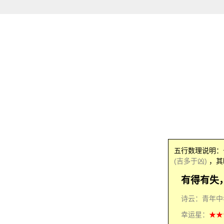
五行数理说明
(吉多于凶)
，其
有得有失
诗云：青年中
幸运星：
★★