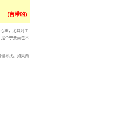
(吉带凶)
任心重，尤其对工
，是个宁要面包不
慢慢寻找。如果两