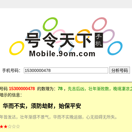
手机号码：
15300000478
78
：号码
的数理为：
，
先吉后凶，壮年渐败数，晚境凄凉
暗示的信息：
，华而不实，须防劫财，始保平安
年皆发达，壮年渐感不景气，华而不实晚运弱，心无挂碍无所失。
★★
☆☆☆