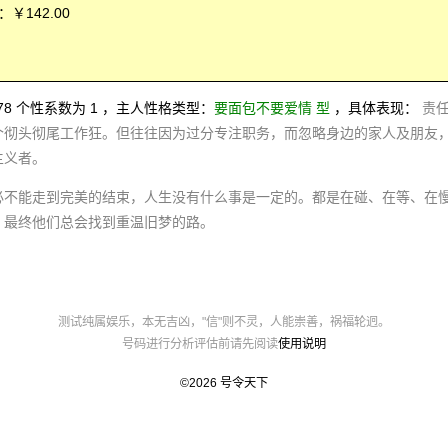
￥142.00
0478 个性系数为 1 ，主人性格类型：
要面包不要爱情 型
，具体表现：
责
个彻头彻尾工作狂。但往往因为过分专注职务，而忽略身边的家人及朋友
主义者。
必不能走到完美的结束，人生没有什么事是一定的。都是在碰、在等、在
，最终他们总会找到重温旧梦的路。
测试纯属娱乐，本无吉凶，"信"则不灵，人能崇善，祸福轮迥。
号码进行分析评估前请先阅读
使用说明
©2026
号令天下