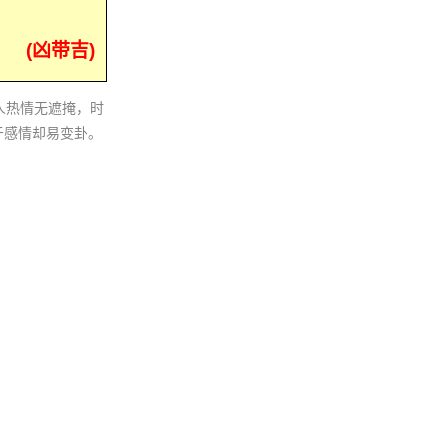
(凶带吉)
人热情无遮掩，时
于感情却易变卦。