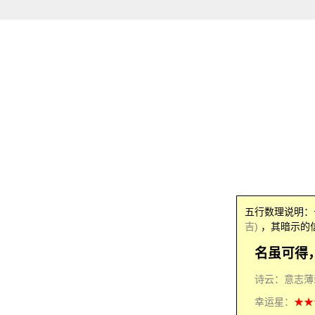
五行数理说明
吉)
，其暗示的
名虽可得
诗云：意志薄
幸运星：
★★