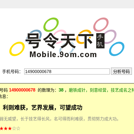
手机号码：
14900000678
38
：号码
的数理为：
，
磨铁成针，刻意经营，技艺成名之
信息：
，利则难获，艺界发展，可望成功
弱无威望，长于技艺得长风，名可得而利难获，贯彻努力成大功。
★★★
☆☆