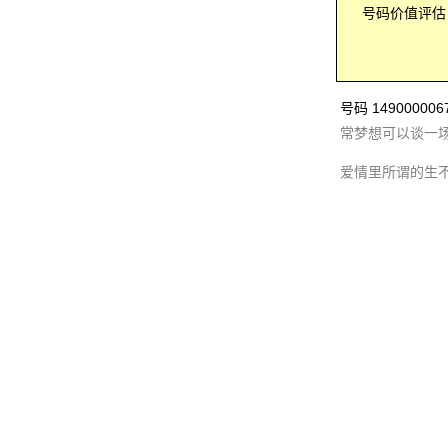
号码价值评估：
号码 1490000
常梦想可以谈一
爱情里所谓的生