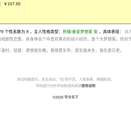
￥157.50
0678 个性系数为 8 ，主人性格类型：
热情/善变梦想家 型
，具体表现：
对
场戏剧性恋爱，亲身体会个中悲欢离合的动人经历，是个大梦想家。但对
不逢时，就是：君恨我生晚，我恨君生早，君生我未生，我生君已老。
测试纯属娱乐，本无吉凶，"信"则不灵，人能崇善，祸福轮迥。
号码进行分析评估前请先阅读
使用说明
©2026
号令天下