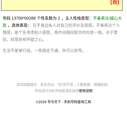
(吉)
号码 13700*00288 个性系数为 2 ，主人性格类型：
不善表达/疑心大
型
，具体表现：
在乎身边各人对自己的评价及观感，不善表达个人
情感，是个先考虑别人感受，再作出相应配合的内敛一族。对于爱
侣，经常存有怀疑之心。
生活不是单行线，一条路走不通，你可以转弯。
测试纯属娱乐，本无吉凶，"信"则不灵，人能崇善，祸福轮迥。
号码进行分析评估前请先阅读
使用说明
©2026
号令天下 - 手机号码查询工具