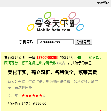
使用说明
手机号码：
13700*00288
48
五行数理说明：号码
的数理为：
，
青松方鹤，
顾问尊敬，德智兼备之出身清贵数
(大吉)
，其暗示的信息：
美化丰实，鹤立鸡群，名利俱全，繁荣富贵
诗云：有德且智德望高，堪为顾问得仁和，名利双收天赋富，
威望荣达世间豪。
幸运星：
★★★★★★
☆
号码价值评估：￥336.60